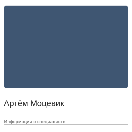
Боли в теле
Мышечные спазмы
Нарушение сна
Отёчность и лишний вес
Нарушение работы ЖКТ
Головные боли
Нарушение в области ВНЧС
Записаться на прием