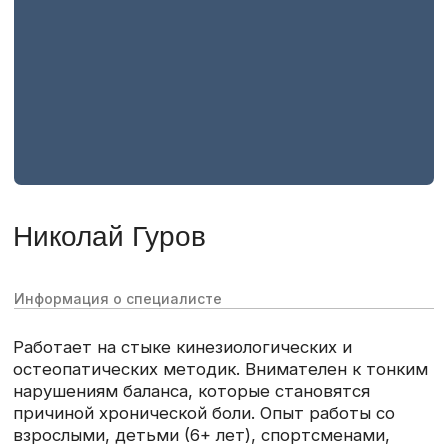
Дарья Левина
Информация о специалисте
Работает со структурными нарушениями,
дисфункцией ВНЧС и эмоциональными блоками
через системный кинезиологический подход.
Опыт работы со взрослыми, детьми (6+ лет),
спортсменами, пожилыми людьми
Кинезиолог
Опыт работы: 5+ лет
Примеры обращений
Боли в теле
Эмоциональные нарушения
Нарушение в области ВНЧС
Нарушение сна
Головные боли
Восстановление после родов