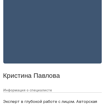
Адрес
Телефон горячей линии
Москва, Малый
+7 929 646 03 38
Козихинский переулок,
16/3
Оставьте заявку на консультацию
Ваше имя
Телефон
Опишите проблему
Отправляя, вы соглашаетесь с
Политикой обработки
персональных данных