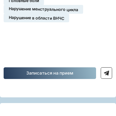
Артём Моцевик
Информация о специалисте
Соединяет кинезиологию, работу с биохимией и
телесные техники для устранения болевых
синдромов, возвращения телу ресурса и
достижения глубокого расслабления. Опыт
работы со взрослыми, детьми (6+ лет),
спортсменами, пожилыми людьми
Кинезиолог
Опыт работы: 6+ лет
Примеры обращений